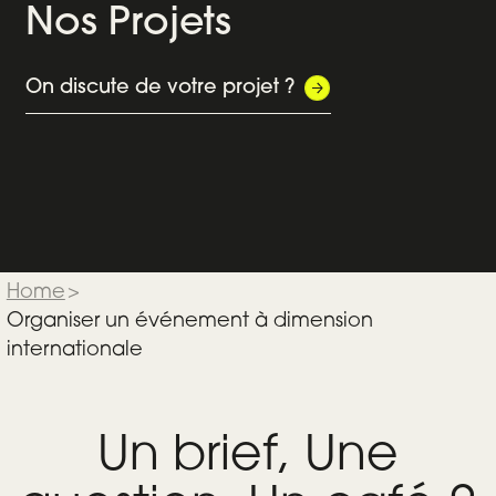
Nos Projets
e
Orchestrer les 50 ans d’un grand
Suivre
Groupe breton
d'un 
On discute de votre projet ?
GROUPE LE DUFF
Evénementiel
Audi
Home
>
Organiser un événement à dimension
internationale
Un brief, Une