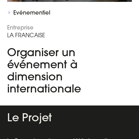
Agence audiovisuelle
Evénementiel
02
Entreprise
Agence événementielle
03
LA FRANCAISE
Studios TV
04
Organiser un
L'agence
événement à
05
dimension
Nos réalisations
06
internationale
Nos décryptages
07
Le Projet
Nous contacter