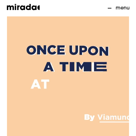
mirada
menu
Accueil
01