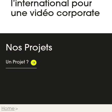
l’international pour
une vidéo corporate
Nos Projets
Orchestrer les 50 ans d’un grand
Suivre
Groupe breton
d'un 
Un Projet ?
GROUPE LE DUFF
Evénementiel
Audi
Home
>