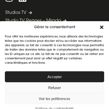
Studios TV
Studio TV Rennes – Mirada
Gérer le consentement
Studio TV Paris Ouest – Boursorama
Studio TV Paris Centre – La Française
Pour offrir les meilleures expériences, nous utilisons des technologies
telles que les cookies pour stocker et/ou accéder aux informations
des appareils. Le fait de consentir à ces technologies nous permettra
de traiter des données telles que le comportement de navigation ou
Nos cas clients
les ID uniques sur ce site. Le fait de ne pas consentir ou de retirer son
consentement peut avoir un effet négatif sur certaines
Nos décryptages
caractéristiques et fonctions.
Accepter
Mentions Légales
Refuser
Politique de confidentialité
Voir les préférences
Mirada All copyrights reserved © 2024
Une entité du
groupe KERA
Politique de confidentialité