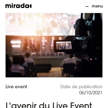
mirada
menu
Accueil
Live event
Date de publication
01
06/10/2021
Agence audiovisuelle
02
L'avenir du Live Event