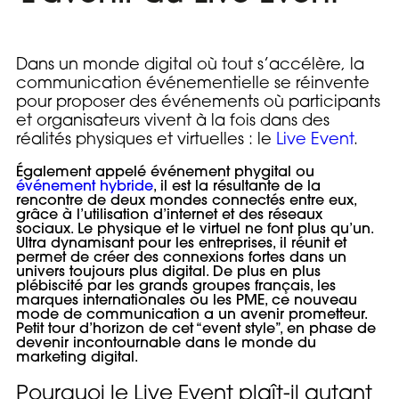
Agence événementielle
03
Studios TV
Dans un monde digital où tout s’accélère, la
04
communication événementielle se réinvente
pour proposer des événements où participants
L'agence
05
et organisateurs vivent à la fois dans des
réalités physiques et virtuelles : le
Live Event
.
Nos réalisations
06
Également appelé événement phygital ou
événement hybride
, il est la résultante de la
rencontre de deux mondes connectés entre eux,
Nos décryptages
07
grâce à l’utilisation d’internet et des réseaux
sociaux. Le physique et le virtuel ne font plus qu’un.
Ultra dynamisant pour les entreprises, il réunit et
permet de créer des connexions fortes dans un
univers toujours plus digital. De plus en plus
plébiscité par les grands groupes français, les
Nous contacter
marques internationales ou les PME, ce nouveau
mode de communication a un avenir prometteur.
Petit tour d’horizon de cet “event style”, en phase de
devenir incontournable dans le monde du
marketing digital.
Pourquoi le Live Event plaît-il autant