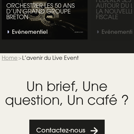
FÉDÉRER SES 
ORCHESTRER LES 50 ANS
AUTOUR DU 
D’UN GRAND GROUPE
LA NOUVELL
BRETON
FISCALE
Evénementiel
Evénementi
GROUPE LE DUFF
Home
>
L’avenir du Live Event
Un brief, Une
question, Un café ?
Contactez-nous